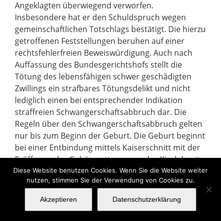
Angeklagten überwiegend verworfen.
Insbesondere hat er den Schuldspruch wegen
gemeinschaftlichen Totschlags bestätigt. Die hierzu
getroffenen Feststellungen beruhen auf einer
rechtsfehlerfreien Beweiswürdigung. Auch nach
Auffassung des Bundesgerichtshofs stellt die
Tötung des lebensfähigen schwer geschädigten
Zwillings ein strafbares Tötungsdelikt und nicht
lediglich einen bei entsprechender Indikation
straffreien Schwangerschaftsabbruch dar. Die
Regeln über den Schwangerschaftsabbruch gelten
nur bis zum Beginn der Geburt. Die Geburt beginnt
bei einer Entbindung mittels Kaiserschnitt mit der
Eröffnung der Gebärmutter, wenn das Kind damit
vom Mutterleib getrennt werden soll. Dies gilt
Diese Website benutzen Cookies. Wenn Sie die Website weiter
nutzen, stimmen Sie der Verwendung von Cookies zu.
unabhängig davon, ob ein Kind oder mehrere
Kinder betroffen sind. Allerdings hat der
Akzeptieren
Datenschutzerklärung
Bundesgerichtshof die vom Landgericht
verhängten Strafen aufgehoben, weil den