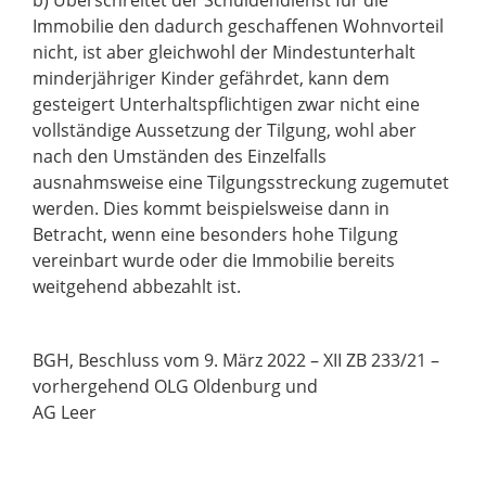
b)
Überschreitet der Schuldendienst für die
Immobilie
den dadurch geschaffenen
Wohnvorteil
nicht, ist aber gleichwohl der Mindestunterhalt
minderjähriger Kinder
gefährdet, kann dem
gesteigert Unterhaltspflichtigen zwar nicht eine
vollständige
Aussetzung der Tilgung, wohl aber
nach den Umständen des Einzelfall
s
ausnahms
weise eine Tilgungsstreckung zugemutet
werden. Dies kommt beispielsweise dann
in
Betracht, wenn eine besonders hohe Tilgung
vereinbart wurde oder die Immobilie
bereits
weitgehend abbezahlt ist.
BGH, Beschluss vom 9. März 2022
–
XII ZB 233/21
–
vorhergehend
OL
G Oldenburg
und
AG Leer