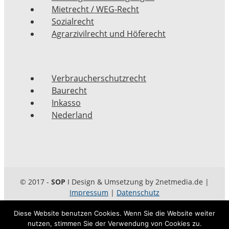
Mietrecht / WEG-Recht
Sozialrecht
Agrarzivilrecht und Höferecht
Verbraucherschutzrecht
Baurecht
Inkasso
Nederland
© 2017 -
SOP
I Design & Umsetzung by 2netmedia.de |
Impressum
|
Datenschutz
Diese Website benutzen Cookies. Wenn Sie die Website weiter
nutzen, stimmen Sie der Verwendung von Cookies zu.
Diese Webseite verwendet Cookies sowie Tracking