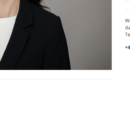
W
da
T
+4