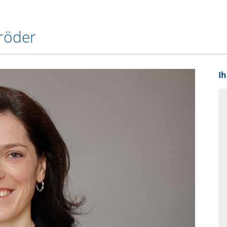
röder
I