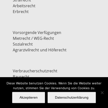
Strafrecht
Arbeitsrecht
Erbrecht
Vorsorgende Verfügungen
Mietrecht / WEG-Recht
Sozialrecht
Agrarzivilrecht und Höferecht
Verbraucherschutzrecht
Baurecht
Inkasso
Diese Website benutzen Cookies. Wenn Sie die Website weiter
Nederland
nutzen, stimmen Sie der Verwendung von Cookies zu.
Akzeptieren
Datenschutzerklärung